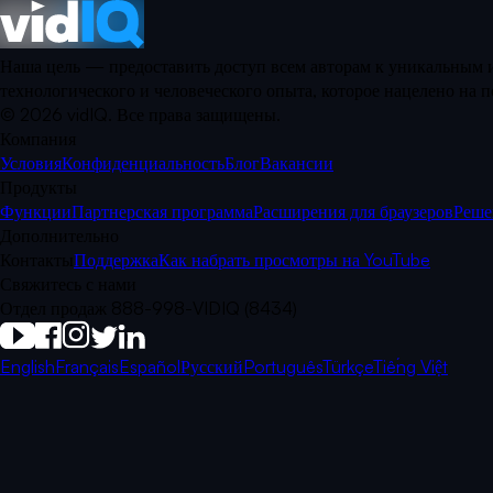
Наша цель — предоставить доступ всем авторам к уникальным и
технологического и человеческого опыта, которое нацелено на
©
2026
vidIQ.
Все права защищены.
Компания
Условия
Конфиденциальность
Блог
Вакансии
Продукты
Функции
Партнерская программа
Расширения для браузеров
Реше
Дополнительно
Контакты
Поддержка
Как набрать просмотры на YouTube
Свяжитесь с нами
Отдел продаж 888-998-VIDIQ (8434)
English
Français
Español
Русский
Português
Türkçe
Tiếng Việt