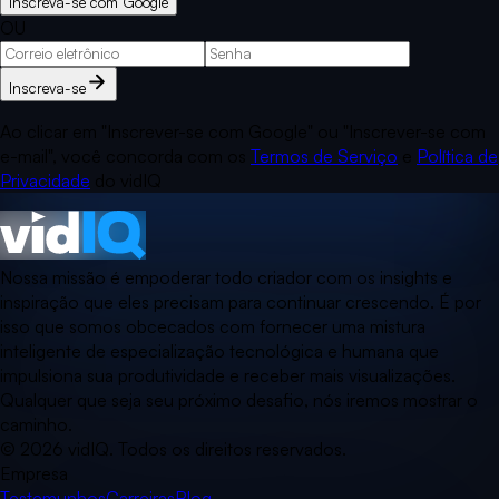
Inscreva-se com Google
OU
Inscreva-se
Ao clicar em "Inscrever-se com Google" ou "Inscrever-se com
e-mail", você concorda com os
Termos de Serviço
e
Política de
Privacidade
do vidIQ
Nossa missão é empoderar todo criador com os insights e
inspiração que eles precisam para continuar crescendo. É por
isso que somos obcecados com fornecer uma mistura
inteligente de especialização tecnológica e humana que
impulsiona sua produtividade e receber mais visualizações.
Qualquer que seja seu próximo desafio, nós iremos mostrar o
caminho.
©
2026
vidIQ.
Todos os direitos reservados.
Empresa
Testemunhos
Carreiras
Blog