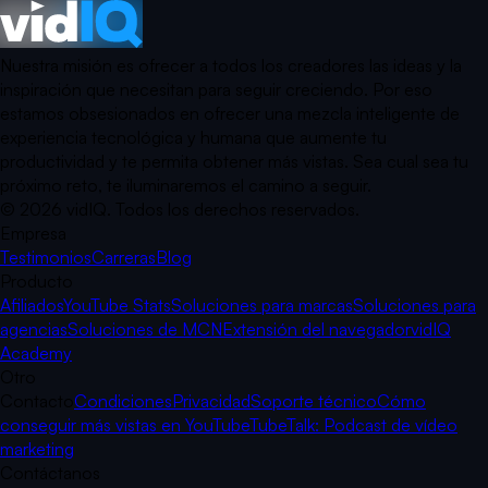
Nuestra misión es ofrecer a todos los creadores las ideas y la
inspiración que necesitan para seguir creciendo. Por eso
estamos obsesionados en ofrecer una mezcla inteligente de
experiencia tecnológica y humana que aumente tu
productividad y te permita obtener más vistas. Sea cual sea tu
próximo reto, te iluminaremos el camino a seguir.
©
2026
vidIQ.
Todos los derechos reservados.
Empresa
Testimonios
Carreras
Blog
Producto
Afiliados
YouTube Stats
Soluciones para marcas
Soluciones para
agencias
Soluciones de MCN
Extensión del navegador
vidIQ
Academy
Otro
Contacto
Condiciones
Privacidad
Soporte técnico
Cómo
conseguir más vistas en YouTube
TubeTalk: Podcast de vídeo
marketing
Contáctanos