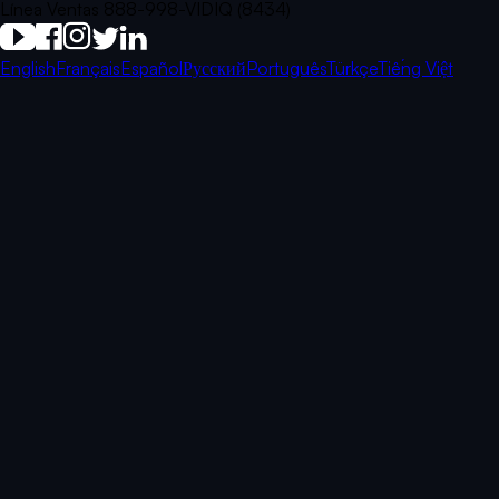
Línea Ventas 888-998-VIDIQ (8434)
English
Français
Español
Русский
Português
Türkçe
Tiếng Việt