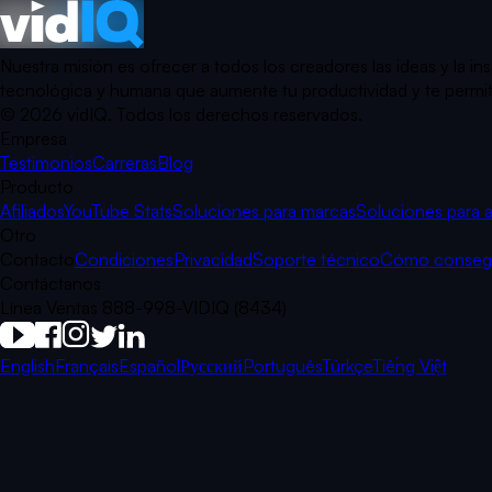
Nuestra misión es ofrecer a todos los creadores las ideas y la 
tecnológica y humana que aumente tu productividad y te permita 
©
2026
vidIQ.
Todos los derechos reservados.
Empresa
Testimonios
Carreras
Blog
Producto
Afiliados
YouTube Stats
Soluciones para marcas
Soluciones para 
Otro
Contacto
Condiciones
Privacidad
Soporte técnico
Cómo consegui
Contáctanos
Línea Ventas 888-998-VIDIQ (8434)
English
Français
Español
Русский
Português
Türkçe
Tiếng Việt