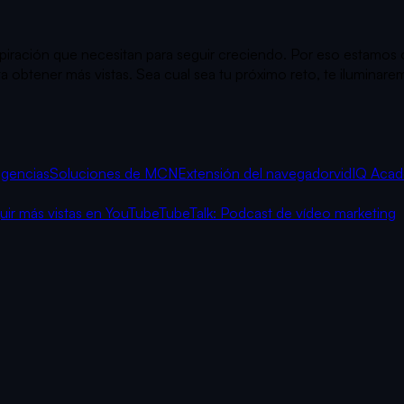
inspiración que necesitan para seguir creciendo. Por eso estamo
obtener más vistas. Sea cual sea tu próximo reto, te iluminarem
agencias
Soluciones de MCN
Extensión del navegador
vidIQ Aca
r más vistas en YouTube
TubeTalk: Podcast de vídeo marketing