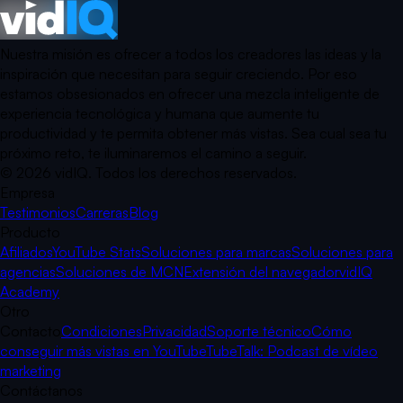
Nuestra misión es ofrecer a todos los creadores las ideas y la
inspiración que necesitan para seguir creciendo. Por eso
estamos obsesionados en ofrecer una mezcla inteligente de
experiencia tecnológica y humana que aumente tu
productividad y te permita obtener más vistas. Sea cual sea tu
próximo reto, te iluminaremos el camino a seguir.
©
2026
vidIQ.
Todos los derechos reservados.
Empresa
Testimonios
Carreras
Blog
Producto
Afiliados
YouTube Stats
Soluciones para marcas
Soluciones para
agencias
Soluciones de MCN
Extensión del navegador
vidIQ
Academy
Otro
Contacto
Condiciones
Privacidad
Soporte técnico
Cómo
conseguir más vistas en YouTube
TubeTalk: Podcast de vídeo
marketing
Contáctanos