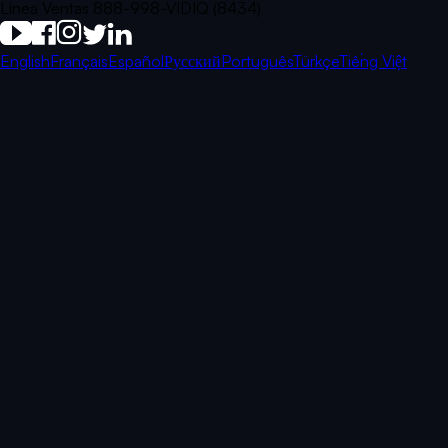
Línea Ventas 888-998-VIDIQ (8434)
English
Français
Español
Русский
Português
Türkçe
Tiếng Việt