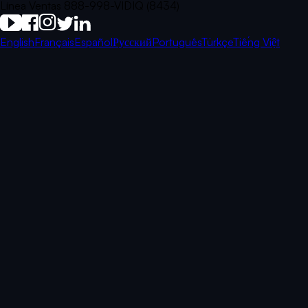
Línea Ventas 888-998-VIDIQ (8434)
English
Français
Español
Русский
Português
Türkçe
Tiếng Việt