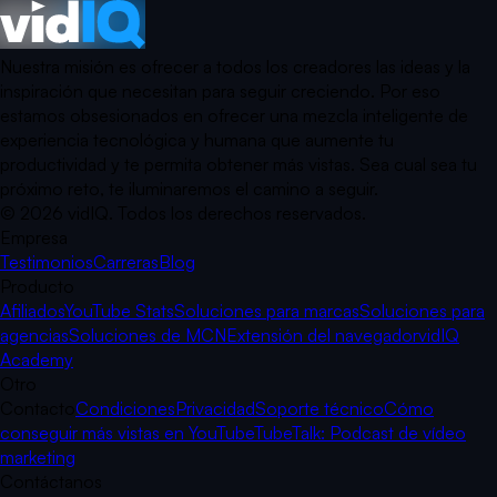
Nuestra misión es ofrecer a todos los creadores las ideas y la
inspiración que necesitan para seguir creciendo. Por eso
estamos obsesionados en ofrecer una mezcla inteligente de
experiencia tecnológica y humana que aumente tu
productividad y te permita obtener más vistas. Sea cual sea tu
próximo reto, te iluminaremos el camino a seguir.
©
2026
vidIQ.
Todos los derechos reservados.
Empresa
Testimonios
Carreras
Blog
Producto
Afiliados
YouTube Stats
Soluciones para marcas
Soluciones para
agencias
Soluciones de MCN
Extensión del navegador
vidIQ
Academy
Otro
Contacto
Condiciones
Privacidad
Soporte técnico
Cómo
conseguir más vistas en YouTube
TubeTalk: Podcast de vídeo
marketing
Contáctanos