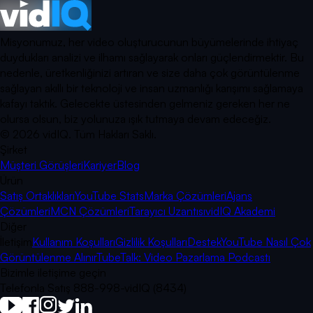
Misyonumuz, her video oluşturucunun büyümelerinde ihtiyaç
duydukları analizi ve ilhamı sağlayarak onları güçlendirmektir. Bu
nedenle, üretkenliğinizi artıran ve size daha çok görüntülenme
sağlayan akıllı bir teknoloji ve insan uzmanlığı karışımı sağlamaya
kafayı taktık. Gelecekte üstesinden gelmeniz gereken her ne
olursa olsun, biz yolunuza ışık tutmaya devam edeceğiz.
©
2026
vidIQ.
Tüm Hakları Saklı.
Şirket
Müşteri Görüşleri
Kariyer
Blog
Ürün
Satış Ortaklıkları
YouTube Stats
Marka Çözümleri
Ajans
Çözümleri
MCN Çözümleri
Tarayıcı Uzantısı
vidIQ Akademi
Diğer
İletişim
Kullanım Koşulları
Gizlilik Koşulları
Destek
YouTube Nasıl Çok
Görüntülenme Alınır
TubeTalk: Video Pazarlama Podcastı
Bizimle iletişime geçin
Telefonla Satış 888-998-vidIQ (8434)