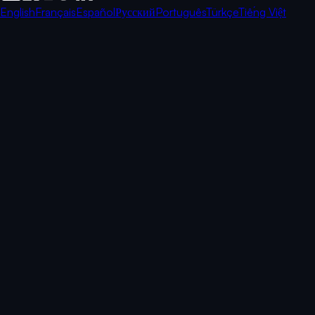
English
Français
Español
Русский
Português
Türkçe
Tiếng Việt