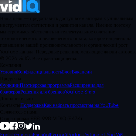
Наша цель — предоставить доступ всем авторам к уникальным
инструментам статистики и развития канала. Именно поэтому
мы стремимся обеспечить интеллектуальное сочетание
технологического и человеческого опыта, которое нацелено на
повышение вашей производительности и органический рост
YouTube канала. Передовые решения, меняющие жизни авторов.
©
2026
vidIQ.
Все права защищены.
Компания
Условия
Конфиденциальность
Блог
Вакансии
Продукты
Функции
Партнерская программа
Расширения для
браузеров
Решения для брендов
YouTube Stats
Дополнительно
Контакты
Поддержка
Как набрать просмотры на YouTube
Свяжитесь с нами
Отдел продаж 888-998-VIDIQ (8434)
English
Français
Español
Русский
Português
Türkçe
Tiếng Việt