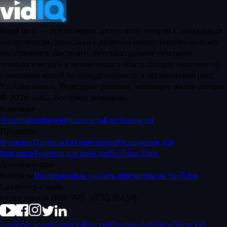
Наша цель — предоставить доступ всем авторам к уникальным
инструментам статистики и развития канала. Именно поэтому
мы стремимся обеспечить интеллектуальное сочетание
технологического и человеческого опыта, которое нацелено на
повышение вашей производительности и органический рост
YouTube канала. Передовые решения, меняющие жизни авторов.
©
2026
vidIQ.
Все права защищены.
Компания
Условия
Конфиденциальность
Блог
Вакансии
Продукты
Функции
Партнерская программа
Расширения для
браузеров
Решения для брендов
YouTube Stats
Дополнительно
Контакты
Поддержка
Как набрать просмотры на YouTube
Свяжитесь с нами
Отдел продаж 888-998-VIDIQ (8434)
English
Français
Español
Русский
Português
Türkçe
Tiếng Việt