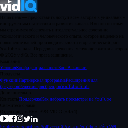
Наша цель — предоставить доступ всем авторам к уникальным
инструментам статистики и развития канала. Именно поэтому
мы стремимся обеспечить интеллектуальное сочетание
технологического и человеческого опыта, которое нацелено на
повышение вашей производительности и органический рост
YouTube канала. Передовые решения, меняющие жизни авторов.
©
2026
vidIQ.
Все права защищены.
Компания
Условия
Конфиденциальность
Блог
Вакансии
Продукты
Функции
Партнерская программа
Расширения для
браузеров
Решения для брендов
YouTube Stats
Дополнительно
Контакты
Поддержка
Как набрать просмотры на YouTube
Свяжитесь с нами
Отдел продаж 888-998-VIDIQ (8434)
English
Français
Español
Русский
Português
Türkçe
Tiếng Việt