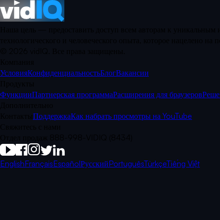
Наша цель — предоставить доступ всем авторам к уникальным и
технологического и человеческого опыта, которое нацелено на
©
2026
vidIQ.
Все права защищены.
Компания
Условия
Конфиденциальность
Блог
Вакансии
Продукты
Функции
Партнерская программа
Расширения для браузеров
Реше
Дополнительно
Контакты
Поддержка
Как набрать просмотры на YouTube
Свяжитесь с нами
Отдел продаж 888-998-VIDIQ (8434)
English
Français
Español
Русский
Português
Türkçe
Tiếng Việt