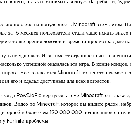
рать в него, пытаясь «поймать волну». Да, ребятки, буд
льно повлиял на популярность Minecraft этим летом. На
е за 18 месяцев пользователи стали чаще искать видео по
адке с точки зрения доходов и времени просмотра даже н
чуть не удивляет. Игры имеют ограниченный жизненный ц
асколько успешной оказалась эта игра. В конце концов, о
пирога. Но что касается Minecraft, то непотопляемость
дал его и сделал доступным для всех возрастов.
 когда PewDiePie вернулся к теме Minecraft, он также с
ков. Видео по Minecraft, которое вы видите рядом, наб
диторией в более чем 120 000 000 подписчиков снимают 
о у Fortnite проблемы.