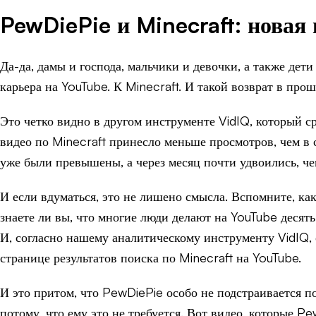
PewDiePie и Minecraft: новая
Да-да, дамы и господа, мальчики и девочки, а также дети
карьера на YouTube. К Minecraft. И такой возврат в пр
Это четко видно в другом инструменте VidIQ, который 
видео по Minecraft принесло меньше просмотров, чем в
уже были превышены, а через месяц почти удвоились, че
И если вдуматься, это не лишено смысла. Вспомните, ка
знаете ли вы, что многие люди делают на YouTube десять
И, согласно нашему аналитическому инструменту VidIQ, 
странице результатов поиска по Minecraft на YouTube.
И это притом, что PewDiePie особо не подстраивается по
потому, что ему это не требуется. Вот видео, которые P