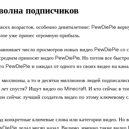
 волна подписчиков
 всех возрастов, особенно девятилетние: PewDiePie верну
ошлое уже принес огромную прибыль.
сравнивает число просмотров новых видео PewDiePie со 
 среднем приносят видео PewDiePie. Но потом все быстр
го PewDiePie и ожидал от одного из своих видео на кана
к миллионы, а то и десятки миллионов людей подписались
 лет спустя? Ищут видео по Minecraft. И кто сейчас в т
он сейчас лучший создатель видео по этому ключевому сл
д конкретные ключевые слова или категории видео. Но вов
ewDiePie делал месяц назад. Видимо, именно такие видео 