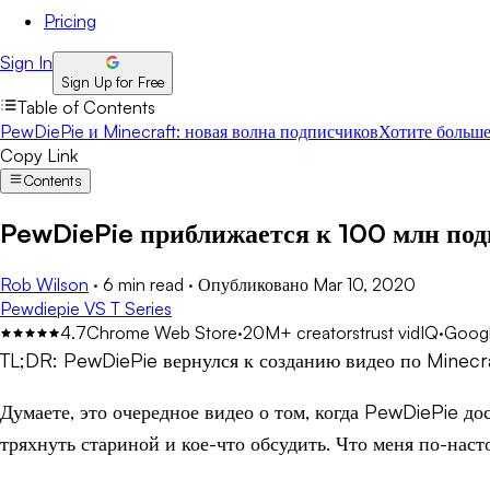
Pricing
Sign In
Sign Up for Free
Table of Contents
PewDiePie и Minecraft: новая волна подписчиков
Хотите больше
Copy Link
Contents
PewDiePie приближается к 100 млн под
Rob Wilson
·
6 min read
·
Опубликовано
Mar 10, 2020
Pewdiepie VS T Series
4.7
Chrome Web Store
·
20M+ creators
trust vidIQ
·
Googl
TL;DR:
PewDiePie вернулся к созданию видео по Minecra
Думаете, это очередное видео о том, когда PewDiePie д
тряхнуть стариной и кое-что обсудить. Что меня по-наст