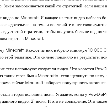
 Зачем заморачиваться какой-то стратегией, если ваши 
е видео по Minecraft. И каждое из этих видео набрало 
сосредоточьтесь на теме и вовлекайте в нее свою аудит
 следует этой стратегии, чтобы получить больше подписч
ова играть в Minecraft.
му Minecraft. Каждое из них набрало минимум 10 000 0
 этой тематике. Это сильно повлияло на результаты пои
е теги используют создатели видео. Что касается PewDi
из таких тегов был «Minecraft»; если щелкнуть по нему,
прямо сейчас Minecraft набирает популярность активнее,
тала вторая половина июня. Угадайте, когда у PewDiePi
д данного видео. 21 июня. И это не совпадение. Это так