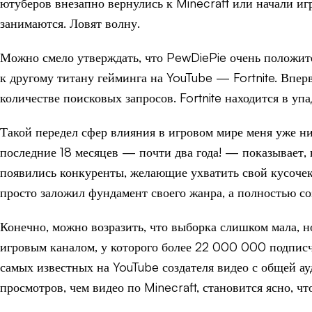
ютуберов внезапно вернулись к Minecraft или начали иг
занимаются. Ловят волну.
Можно смело утверждать, что PewDiePie очень положите
к другому титану гейминга на YouTube — Fortnite. Впервы
количестве поисковых запросов. Fortnite находится в уп
Такой передел сфер влияния в игровом мире меня уже ни
последние 18 месяцев — почти два года! — показывает, н
появились конкуренты, желающие ухватить свой кусочек 
просто заложил фундамент своего жанра, а полностью соз
Конечно, можно возразить, что выборка слишком мала, но
игровым каналом, у которого более 22 000 000 подписчи
самых известных на YouTube создателя видео с общей ау
просмотров, чем видео по Minecraft, становится ясно, чт