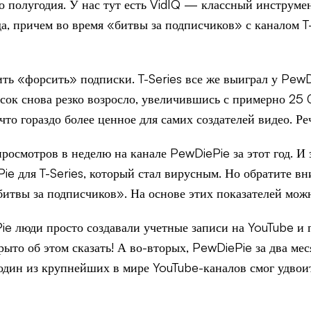
о полугодия. У нас тут есть VidIQ — классный инструмен
а, причем во время «битвы за подписчиков» с каналом T
ь «форсить» подписки. T-Series все же выиграл у PewDi
сок снова резко возросло, увеличившись с примерно 25 
что гораздо более ценное для самих создателей видео. Ре
осмотров в неделю на канале PewDiePie за этот год. И 
ie для T-Series, который стал вирусным. Но обратите в
итвы за подписчиков». На основе этих показателей можн
ie люди просто создавали учетные записи на YouTube и 
крыто об этом сказать! А во-вторых, PewDiePie за два м
один из крупнейших в мире YouTube-каналов смог удвоит