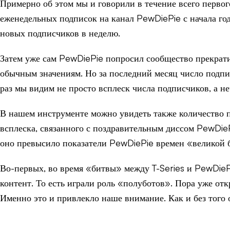
Примерно об этом мы и говорили в течение всего первог
еженедельных подписок на канал PewDiePie с начала год
новых подписчиков в неделю.
Затем уже сам PewDiePie попросил сообщество прекратит
обычным значениям. Но за последний месяц число подпи
раз мы видим не просто всплеск числа подписчиков, а не
В нашем инструменте можно увидеть также количество пр
всплеска, связанного с поздравительным диссом PewDieP
оно превысило показатели PewDiePie времен «великой б
Во-первых, во время «битвы» между T-Series и PewDieP
контент. То есть играли роль «полуботов». Пора уже от
Именно это и привлекло наше внимание. Как и без того 