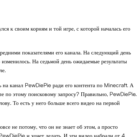
лся к своим корням и той игре, с которой началась его
средними показателями его канала. На следующий день
о изменилось. На седьмой день ожидаемые результаты
ле.
 на канал PewDiePie ради его контента по Minecraft. А
опе по этому поисковому запросу? Правильно, PewDiePie.
ову. То есть у него больше всего видео на первой
се не потому, что он не знает об этом, а просто
PewDiePie и хочет делать. И эти видео набрали от 4