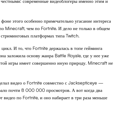
ем честными: современные видеоблогеры именно этим и
 фоне этого особенно примечательно угасание интереса
 Minecraft, чем по Fortnite. И дело не только в общем
а стриминговых платформах типа Twitch.
икл. И то, что Fortnite держалась в топе гейминга
на заложила основу жанра Battle Royale, где у нее уже
 этой игры имеет совершенно иную природу. Minecraft не
делал видео о Fortnite совместно с Jacksepticeye —
рало почти 8 000 000 просмотров. А вот когда два
видео по Fortnite, и оно набирает в три раза меньше