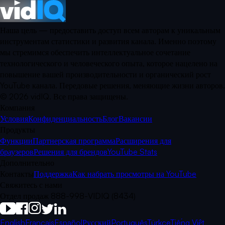
Наша цель — предоставить доступ всем авторам к уникальным
инструментам статистики и развития канала. Именно поэтому
мы стремимся обеспечить интеллектуальное сочетание
технологического и человеческого опыта, которое нацелено на
повышение вашей производительности и органический рост
YouTube канала. Передовые решения, меняющие жизни авторов.
©
2026
vidIQ.
Все права защищены.
Компания
Условия
Конфиденциальность
Блог
Вакансии
Продукты
Функции
Партнерская программа
Расширения для
браузеров
Решения для брендов
YouTube Stats
Дополнительно
Контакты
Поддержка
Как набрать просмотры на YouTube
Свяжитесь с нами
Отдел продаж 888-998-VIDIQ (8434)
English
Français
Español
Русский
Português
Türkçe
Tiếng Việt