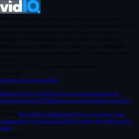
Nossa missão é empoderar todo criador com os insights e
inspiração que eles precisam para continuar crescendo. É por
isso que somos obcecados com fornecer uma mistura
inteligente de especialização tecnológica e humana que
impulsiona sua produtividade e receber mais visualizações.
Qualquer que seja seu próximo desafio, nós iremos mostrar o
caminho.
©
2026
vidIQ.
Todos os direitos reservados.
Empresa
Testemunhos
Carreiras
Blog
Produto
Afiliados
YouTube Stats
Soluções de marca
Soluções de
agência
Soluções MCN
Extensão do navegador
Escola vidIQ
Outro
Contato
Termos
Privacidade
Suporte
Como conseguir mais
visualizações no YouTube
TubeTalk: Podcast de marketing de
vídeo
Contate-nos