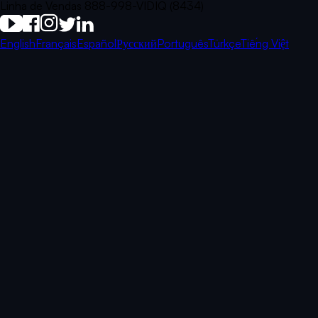
Linha de Vendas 888-998-VIDIQ (8434)
English
Français
Español
Русский
Português
Türkçe
Tiếng Việt