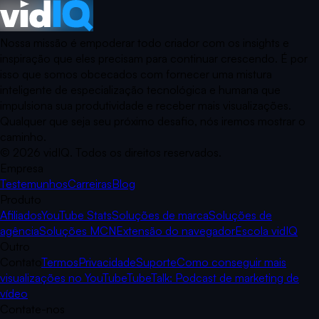
Nossa missão é empoderar todo criador com os insights e
inspiração que eles precisam para continuar crescendo. É por
isso que somos obcecados com fornecer uma mistura
inteligente de especialização tecnológica e humana que
impulsiona sua produtividade e receber mais visualizações.
Qualquer que seja seu próximo desafio, nós iremos mostrar o
caminho.
©
2026
vidIQ.
Todos os direitos reservados.
Empresa
Testemunhos
Carreiras
Blog
Produto
Afiliados
YouTube Stats
Soluções de marca
Soluções de
agência
Soluções MCN
Extensão do navegador
Escola vidIQ
Outro
Contato
Termos
Privacidade
Suporte
Como conseguir mais
visualizações no YouTube
TubeTalk: Podcast de marketing de
vídeo
Contate-nos