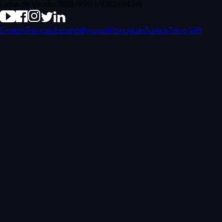
Linha de Vendas 888-998-VIDIQ (8434)
English
Français
Español
Русский
Português
Türkçe
Tiếng Việt