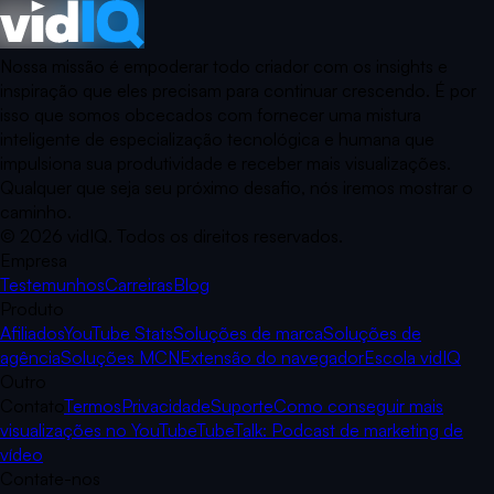
Nossa missão é empoderar todo criador com os insights e
inspiração que eles precisam para continuar crescendo. É por
isso que somos obcecados com fornecer uma mistura
inteligente de especialização tecnológica e humana que
impulsiona sua produtividade e receber mais visualizações.
Qualquer que seja seu próximo desafio, nós iremos mostrar o
caminho.
©
2026
vidIQ.
Todos os direitos reservados.
Empresa
Testemunhos
Carreiras
Blog
Produto
Afiliados
YouTube Stats
Soluções de marca
Soluções de
agência
Soluções MCN
Extensão do navegador
Escola vidIQ
Outro
Contato
Termos
Privacidade
Suporte
Como conseguir mais
visualizações no YouTube
TubeTalk: Podcast de marketing de
vídeo
Contate-nos