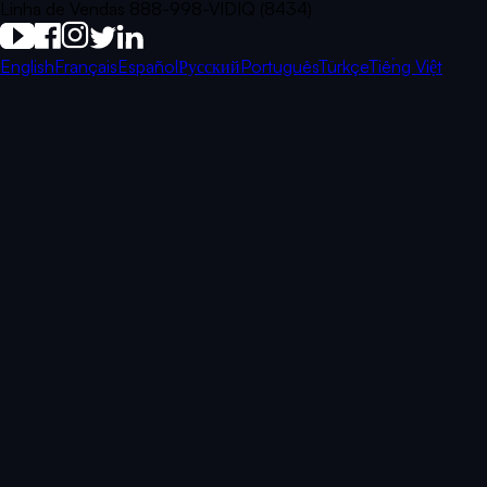
Linha de Vendas 888-998-VIDIQ (8434)
English
Français
Español
Русский
Português
Türkçe
Tiếng Việt