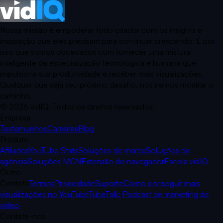
Nossa missão é empoderar todo criador com os insights e
inspiração que eles precisam para continuar crescendo. É por
isso que somos obcecados com fornecer uma mistura
inteligente de especialização tecnológica e humana que
impulsiona sua produtividade e receber mais visualizações.
Qualquer que seja seu próximo desafio, nós iremos mostrar o
caminho.
©
2026
vidIQ.
Todos os direitos reservados.
Empresa
Testemunhos
Carreiras
Blog
Produto
Afiliados
YouTube Stats
Soluções de marca
Soluções de
agência
Soluções MCN
Extensão do navegador
Escola vidIQ
Outro
Contato
Termos
Privacidade
Suporte
Como conseguir mais
visualizações no YouTube
TubeTalk: Podcast de marketing de
vídeo
Contate-nos