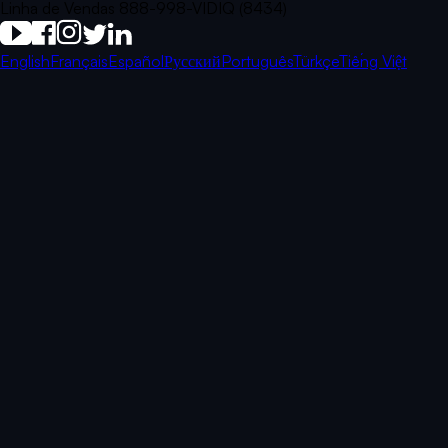
Linha de Vendas 888-998-VIDIQ (8434)
English
Français
Español
Русский
Português
Türkçe
Tiếng Việt