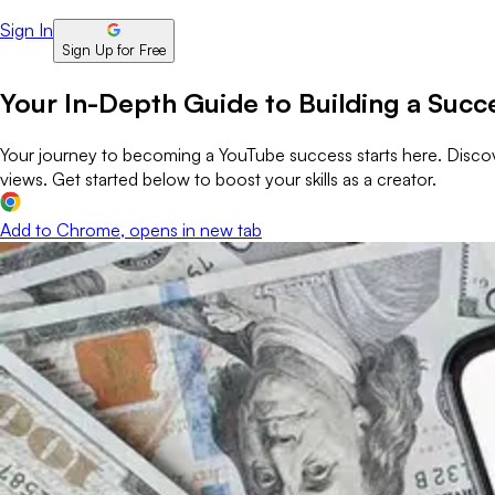
Sign In
Sign Up for Free
Your In-Depth Guide to Building a Suc
Your journey to becoming a YouTube success starts here. Discove
views. Get started below to boost your skills as a creator.
Add to Chrome
, opens in new tab