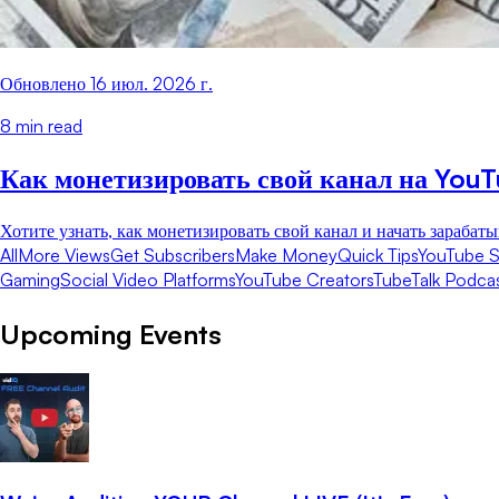
Обновлено
16 июл. 2026 г.
8
min read
Как монетизировать свой канал на YouT
Хотите узнать, как монетизировать свой канал и начать зарабат
All
More Views
Get Subscribers
Make Money
Quick Tips
YouTube S
Gaming
Social Video Platforms
YouTube Creators
TubeTalk Podca
Upcoming Events