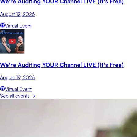
We're Auditing YOUR Channel LIVE (It's Free)
August 12, 2026
Virtual Event
We're Auditing YOUR Channel LIVE (It's Free)
August 19, 2026
Virtual Event
See all events →