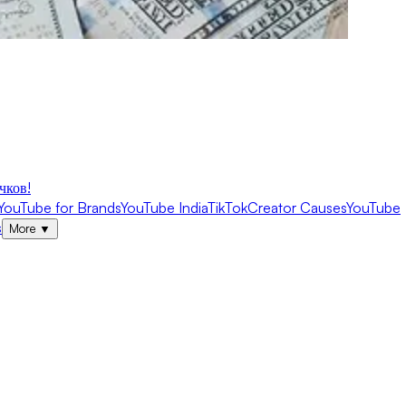
чков!
YouTube for Brands
YouTube India
TikTok
Creator Causes
YouTube
s
More
▼