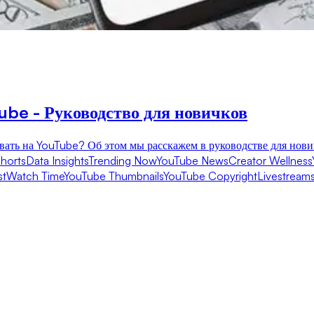
ube - Руководство для новичков
ывать на YouTube? Об этом мы расскажем в руководстве для нови
horts
Data Insights
Trending Now
YouTube News
Creator Wellness
st
Watch Time
YouTube Thumbnails
YouTube Copyright
Livestream