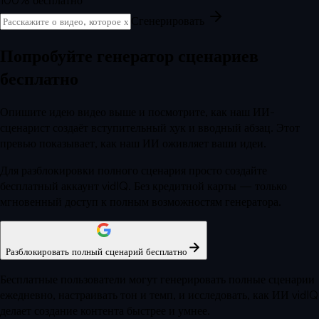
Сгенерировать
Попробуйте генератор сценариев
бесплатно
Опишите идею видео выше и посмотрите, как наш ИИ-
сценарист создаёт вступительный хук и вводный абзац. Этот
превью показывает, как наш ИИ оживляет ваши идеи.
Для разблокировки полного сценария просто создайте
бесплатный аккаунт vidIQ. Без кредитной карты — только
мгновенный доступ к полным возможностям генератора.
Разблокировать полный сценарий бесплатно
Бесплатные пользователи могут генерировать полные сценарии
ежедневно, настраивать тон и темп, и исследовать, как ИИ vidIQ
делает создание контента быстрее и умнее.