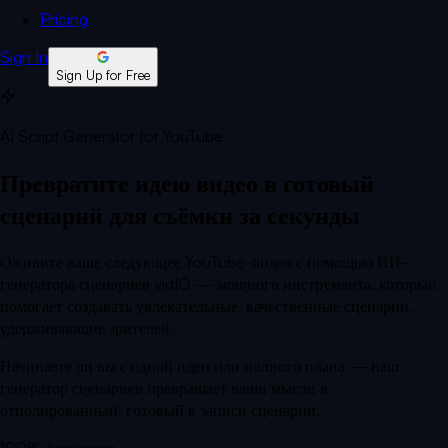
Pricing
Sign In
Sign Up for Free
AI Script Generator for YouTube
Превратите идею видео в готовый
сценарий для съёмки за секунды
Оживите ваше следующее YouTube-видео с помощью ИИ-
генератора сценариев vidIQ — мощного инструмента, который
помогает создавать увлекательные, качественные сценарии,
удерживающие зрителей.
Начинаете ли вы с одной идеи или полного плана — наш
генератор сценариев превращает ваши мысли в
отполированный, готовый к записи сценарий.
100% бесплатно