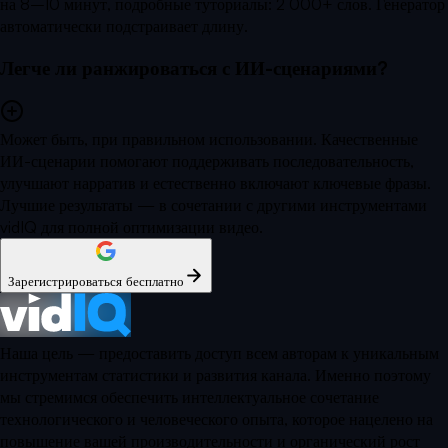
на 8–10 минут, подробные туториалы: 2 000+ слов. Генератор
автоматически подстраивает длину.
Легче ли ранжироваться с ИИ-сценариями?
Может быть, при правильном использовании. Качественные
ИИ-сценарии помогают поддерживать последовательность,
улучшают нарратив и естественно включают ключевые фразы.
Лучшие результаты — в сочетании с другими инструментами
vidIQ для полной оптимизации видео.
Зарегистрироваться бесплатно
Наша цель — предоставить доступ всем авторам к уникальным
инструментам статистики и развития канала. Именно поэтому
мы стремимся обеспечить интеллектуальное сочетание
технологического и человеческого опыта, которое нацелено на
повышение вашей производительности и органический рост